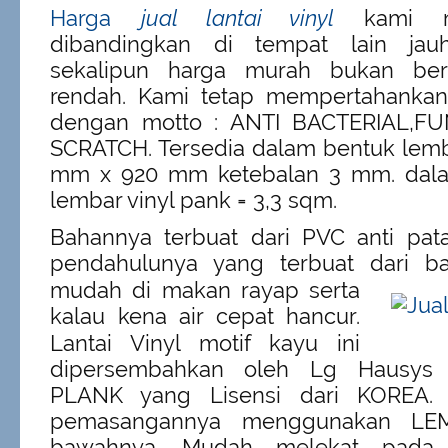
Harga
jual lantai vinyl
kami m
dibandingkan di tempat lain jau
sekalipun harga murah bukan bera
rendah. Kami tetap mempertahankan 
dengan motto : ANTI BACTERIAL,F
SCRATCH. Tersedia dalam bentuk lem
mm x 920 mm ketebalan 3 mm. dala
lembar vinyl pank = 3,3 sqm.
Bahannya terbuat dari PVC anti pata
pendahulunya yang terbuat dari 
mudah di makan rayap serta
kalau kena air cepat hancur.
Lantai Vinyl motif kayu ini
dipersembahkan oleh Lg Hausys 
PLANK yang Lisensi dari KOREA. L
pemasangannya menggunakan LE
bawahnya. Mudah melekat pada p