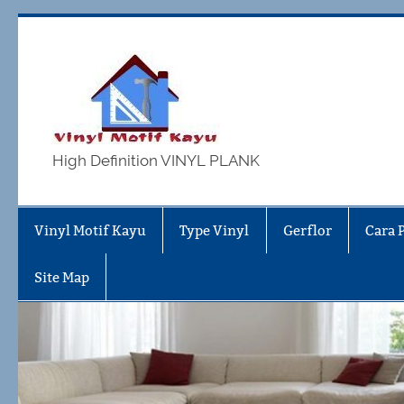
Skip
to
content
Vinyl Mo
High Definition VINYL PLANK
Vinyl Motif Kayu
Type Vinyl
Gerflor
Cara 
Site Map