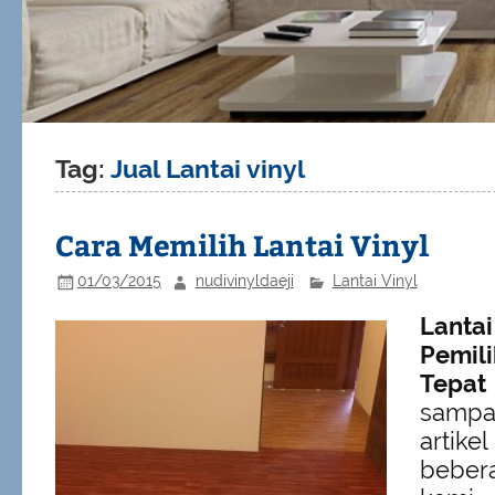
Tag:
Jual Lantai vinyl
Cara Memilih Lantai Vinyl
01/03/2015
nudivinyldaeji
Lantai Vinyl
Lanta
Pemil
Tepat
samp
arti
beber