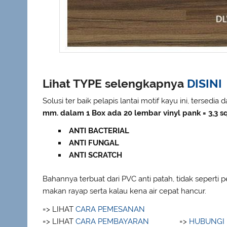
Lihat TYPE selengkapnya
DISINI
Solusi ter baik pelapis lantai motif kayu ini, tersed
mm. dalam 1 Box ada 20 lembar vinyl pank = 3,3 s
ANTI BACTERIAL
ANTI FUNGAL
ANTI SCRATCH
Bahannya terbuat dari PVC anti patah, tidak sepert
makan rayap serta kalau kena air cepat hancur.
=> LIHAT
CARA PEMESANAN
=> LIHAT
CARA PEMBAYARAN
=>
HUBUNGI 