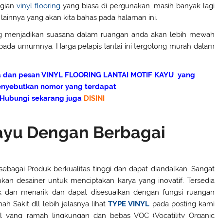
agian
vinyl flooring
yang biasa di pergunakan. masih banyak lagi
 lainnya yang akan kita bahas pada halaman ini.
ing menjadikan suasana dalam ruangan anda akan lebih mewah
u pada umumnya. Harga pelapis lantai ini tergolong murah dalam
a dan pesan
VINYL FLOORING LANTAI MOTIF KAYU
yang
enyebutkan nomor yang terdapat
Hubungi sekarang juga
DISINI
Kayu Dengan Berbagai
sebagai Produk berkualitas tinggi dan dapat diandalkan. Sangat
an desainer untuk menciptakan karya yang inovatif. Tersedia
 dan menarik dan dapat disesuaikan dengan fungsi ruangan
h Sakit dll lebih jelasnya lihat
TYPE VINYL
pada posting kami
l yang ramah lingkungan dan bebas VOC (Vocatility Organic