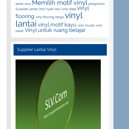
Memilih motif vinyl
lantai vinyl
pengiriman
Vinyl
Supplier Lantai Vinyl
type vinyl
vinyl daeji
vinyl
flooring
Vinyl flooring harga
lantai
vinyl motif kayu
vinyl murah
vinyl
Vinyl untuk ruang belajar
plank
Supplier Lantai Vinyl