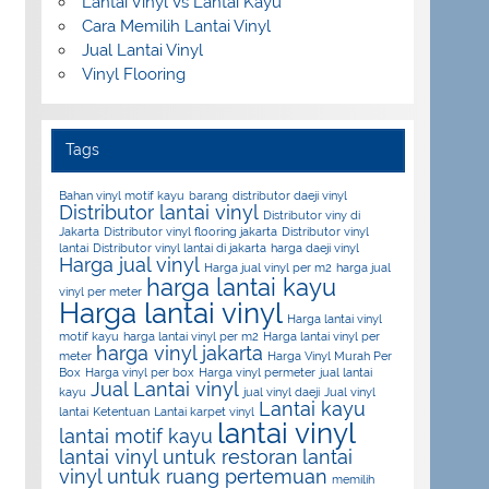
Lantai Vinyl Vs Lantai Kayu
Cara Memilih Lantai Vinyl
Jual Lantai Vinyl
Vinyl Flooring
Tags
Bahan vinyl motif kayu
barang
distributor daeji vinyl
Distributor lantai vinyl
Distributor viny di
Jakarta
Distributor vinyl flooring jakarta
Distributor vinyl
lantai
Distributor vinyl lantai di jakarta
harga daeji vinyl
Harga jual vinyl
Harga jual vinyl per m2
harga jual
harga lantai kayu
vinyl per meter
Harga lantai vinyl
Harga lantai vinyl
motif kayu
harga lantai vinyl per m2
Harga lantai vinyl per
harga vinyl jakarta
meter
Harga Vinyl Murah Per
Box
Harga vinyl per box
Harga vinyl permeter
jual lantai
Jual Lantai vinyl
kayu
jual vinyl daeji
Jual vinyl
Lantai kayu
lantai
Ketentuan
Lantai karpet vinyl
lantai vinyl
lantai motif kayu
lantai vinyl untuk restoran
lantai
vinyl untuk ruang pertemuan
memilih