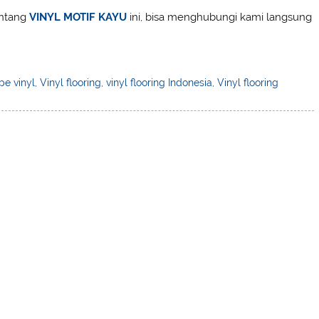
entang
VINYL MOTIF KAYU
ini, bisa menghubungi kami langsung
pe vinyl
,
Vinyl flooring
,
vinyl flooring Indonesia
,
Vinyl flooring