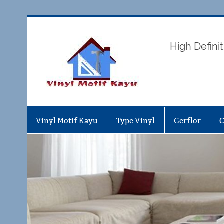
Skip
to
content
Vinyl 
High Defin
Vinyl Motif Kayu
Type Vinyl
Gerflor
C