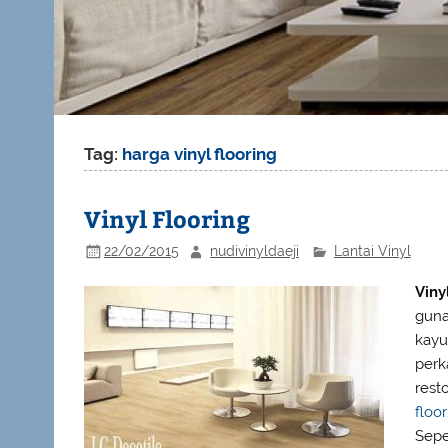
Tag:
harga vinyl flooring
Vinyl Flooring
22/02/2015
nudivinyldaeji
Lantai Vinyl
Viny
guna
kayu
perk
rest
floo
Sepe