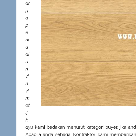
ar
g
a
p
e
nj
u
al
a
n
vi
n
yl
m
ot
if
k
ayu
kami bedakan menurut kategori buyer, jika an
Apabila anda sebagai Kontraktor, kami memberikan