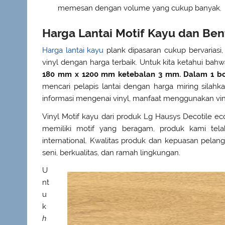
memesan dengan volume yang cukup banyak.
Harga Lantai Motif Kayu dan Ben
Harga lantai kayu
plank dipasaran cukup bervariasi
vinyl dengan harga terbaik. Untuk kita ketahui bah
180 mm x 1200 mm ketebalan 3 mm. Dalam 1 bo
mencari pelapis lantai dengan harga miring silah
informasi mengenai vinyl, manfaat menggunakan viny
Vinyl Motif kayu dari produk Lg Hausys Decotile eco
memiliki motif yang beragam, produk kami tela
international. Kwalitas produk dan kepuasan pel
seni, berkualitas, dan ramah lingkungan.
U
nt
u
k
h