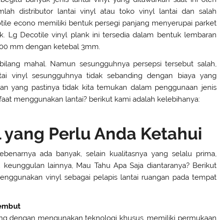
mlah distributor lantai vinyl atau toko vinyl lantai dan salah
otile econo memiliki bentuk persegi panjang menyerupai parket
 Lg Decotile vinyl plank ini tersedia dalam bentuk lembaran
,200 mm dengan ketebal 3mm.
terbilang mahal. Namun sesungguhnya persepsi tersebut salah,
tai vinyl sesungguhnya tidak sebanding dengan biaya yang
ihan yang pastinya tidak kita temukan dalam penggunaan jenis
nfaat menggunakan lantai? berikut kami adalah kelebihanya:
l yang Perlu Anda Ketahui
sebenarnya ada banyak, selain kualitasnya yang selalu prima,
au keunggulan lainnya, Mau Tahu Apa Saja diantaranya? Berikut
enggunakan vinyl sebagai pelapis lantai ruangan pada tempat
Lembut
ancang dengan mengunakan teknologi khusus, memiliki permukaan