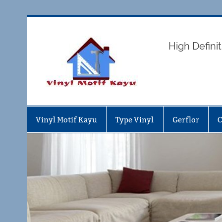
Skip
to
content
Vinyl 
High Defin
Vinyl Motif Kayu
Type Vinyl
Gerflor
C