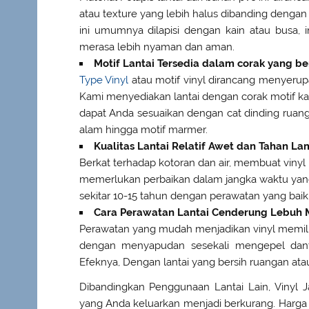
atau texture yang lebih halus dibanding dengan
ini umumnya dilapisi dengan kain atau busa, i
merasa lebih nyaman dan aman.
Motif Lantai Tersedia dalam corak yang b
Type Vinyl
atau motif vinyl dirancang menyerupai 
Kami menyediakan lantai dengan corak motif kay
dapat Anda sesuaikan dengan cat dinding ruanga
alam hingga motif marmer.
Kualitas Lantai Relatif Awet dan Tahan La
Berkat terhadap kotoran dan air, membuat vinyl 
memerlukan perbaikan dalam jangka waktu yang lam
sekitar 10-15 tahun dengan perawatan yang baik
Cara Perawatan Lantai Cenderung Lebuh
Perawatan yang mudah menjadikan vinyl memiliki
dengan menyapudan sesekali mengepel danta
Efeknya, Dengan lantai yang bersih ruangan atau
Dibandingkan Penggunaan Lantai Lain, Vinyl
yang Anda keluarkan menjadi berkurang. Harga 