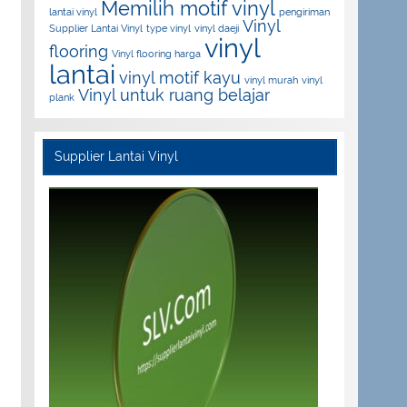
Memilih motif vinyl
lantai vinyl
pengiriman
Vinyl
Supplier Lantai Vinyl
type vinyl
vinyl daeji
vinyl
flooring
Vinyl flooring harga
lantai
vinyl motif kayu
vinyl murah
vinyl
Vinyl untuk ruang belajar
plank
Supplier Lantai Vinyl