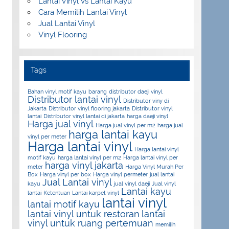
Lantai Vinyl Vs Lantai Kayu
Cara Memilih Lantai Vinyl
Jual Lantai Vinyl
Vinyl Flooring
Tags
Bahan vinyl motif kayu
barang
distributor daeji vinyl
Distributor lantai vinyl
Distributor viny di
Jakarta
Distributor vinyl flooring jakarta
Distributor vinyl
lantai
Distributor vinyl lantai di jakarta
harga daeji vinyl
Harga jual vinyl
Harga jual vinyl per m2
harga jual
harga lantai kayu
vinyl per meter
Harga lantai vinyl
Harga lantai vinyl
motif kayu
harga lantai vinyl per m2
Harga lantai vinyl per
harga vinyl jakarta
meter
Harga Vinyl Murah Per
Box
Harga vinyl per box
Harga vinyl permeter
jual lantai
Jual Lantai vinyl
kayu
jual vinyl daeji
Jual vinyl
Lantai kayu
lantai
Ketentuan
Lantai karpet vinyl
lantai vinyl
lantai motif kayu
lantai vinyl untuk restoran
lantai
vinyl untuk ruang pertemuan
memilih