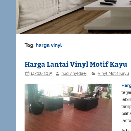
Tag:
harga vinyl
Harga Lantai Vinyl Motif Kayu
14/02/2015
nudivinyldaeji
Vinyl Motif Kayu
Harg
terj
lebi
tamp
pili
lant
Ada 