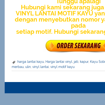
Tunggu apalagi
Hubungi kami sekarang juga
VINYL LANTAI MOTIF KAYU
yan
dengan menyebutkan nomor y
pada
setiap motif.
Hubungi sekaran
harga lantai kayu
,
Harga lantai vinyl
,
jati
,
kapur
,
Kayu Soli
merbau
,
ulin
,
vinyl lantai
,
vinyl motif kayu